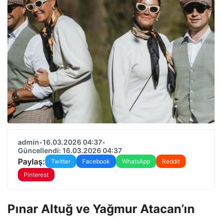
admin
•
16.03.2026 04:37
•
Güncellendi: 16.03.2026 04:37
Paylaş:
Twitter
Facebook
WhatsApp
Reddit
Pinterest
Pınar Altuğ ve Yağmur Atacan’ın