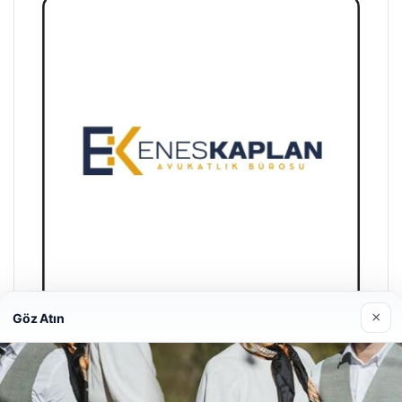
×
Göz Atın
Enes Kaplan Avukatlık Bürosu
28/04/2026