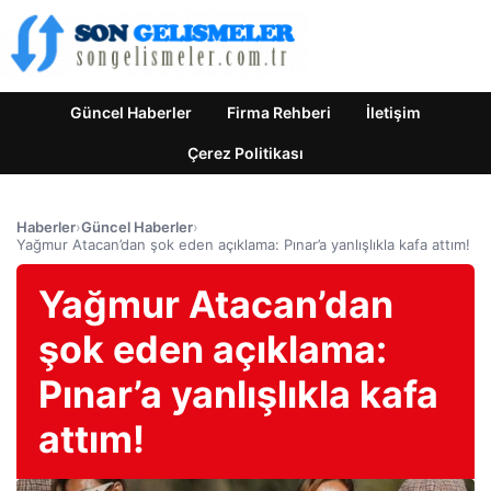
Güncel Haberler
Firma Rehberi
İletişim
Çerez Politikası
Haberler
›
Güncel Haberler
›
Yağmur Atacan’dan şok eden açıklama: Pınar’a yanlışlıkla kafa attım!
Yağmur Atacan’dan
şok eden açıklama:
Pınar’a yanlışlıkla kafa
attım!