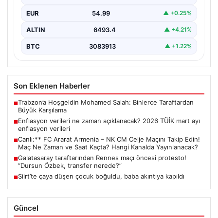
4 Ağustos 2026 tarihinde gerçekleştirilecek olan büyük
EUR
54.99
▲ +0.25%
karşılaşmada FC Ararat Armenia, FFA Academy
Stadyumu’nda…
ALTIN
6493.4
▲ +4.21%
BTC
3083913
▲ +1.22%
Son Eklenen Haberler
Trabzon’a Hoşgeldin Mohamed Salah: Binlerce Taraftardan
■
Büyük Karşılama
Enflasyon verileri ne zaman açıklanacak? 2026 TÜİK mart ayı
■
enflasyon verileri
Canlı:** FC Ararat Armenia – NK CM Celje Maçını Takip Edin!
■
Maç Ne Zaman ve Saat Kaçta? Hangi Kanalda Yayınlanacak?
Galatasaray taraftarından Rennes maçı öncesi protesto!
■
“Dursun Özbek, transfer nerede?”
Siirt’te çaya düşen çocuk boğuldu, baba akıntıya kapıldı
■
Güncel