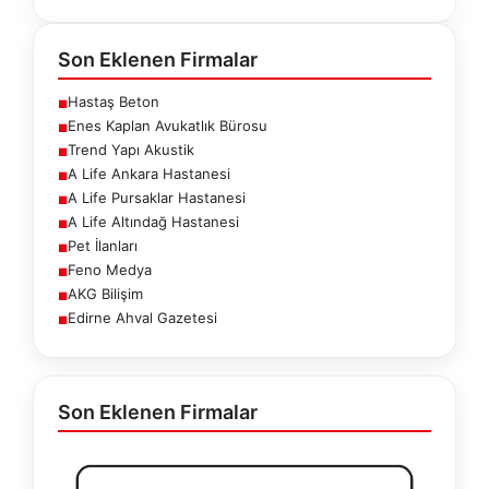
Son Eklenen Firmalar
Hastaş Beton
■
Enes Kaplan Avukatlık Bürosu
■
Trend Yapı Akustik
■
A Life Ankara Hastanesi
■
A Life Pursaklar Hastanesi
■
A Life Altındağ Hastanesi
■
Pet İlanları
■
Feno Medya
■
AKG Bilişim
■
Edirne Ahval Gazetesi
■
Son Eklenen Firmalar