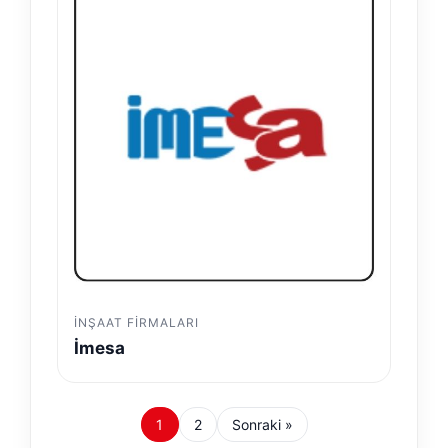
İNŞAAT FIRMALARI
İmesa
1
2
Sonraki »