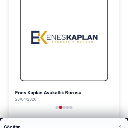
Enes Kaplan Avukatlık Bürosu
28/04/2026
Web sitemizi nasıl kullandığınızı daha iyi anlayabilmek,
×
Göz Atın